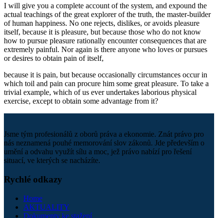
I will give you a complete account of the system, and expound the
actual teachings of the great explorer of the truth, the master-builder
of human happiness. No one rejects, dislikes, or avoids pleasure
itself, because it is pleasure, but because those who do not know
how to pursue pleasure rationally encounter consequences that are
extremely painful. Nor again is there anyone who loves or pursues
or desires to obtain pain of itself,
because it is pain, but because occasionally circumstances occur in
which toil and pain can procure him some great pleasure. To take a
trivial example, which of us ever undertakes laborious physical
exercise, except to obtain some advantage from it?
Jsme tým profesionálů z oborů práva a ekonomie. Znát právo pro
nás neznamená pouhé memorování slov zákonů. Jde především o
umění a odvahu využít sílu a moc, jež právo nabízí pro řešení
situací, ve kterých se nacházíte.
Rychlé odkazy
Home
AKTUALITY
Dokumenty ke stažení