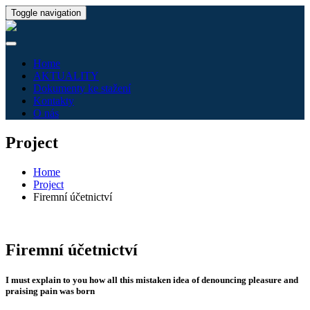
Toggle navigation
Home
AKTUALITY
Dokumenty ke stažení
Kontakty
O nás
Project
Home
Project
Firemní účetnictví
Firemní účetnictví
I must explain to you how all this mistaken idea of denouncing pleasure and
praising pain was born